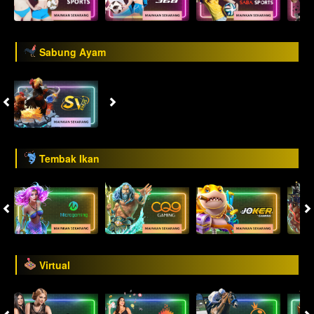
Sabung Ayam
Tembak Ikan
Virtual