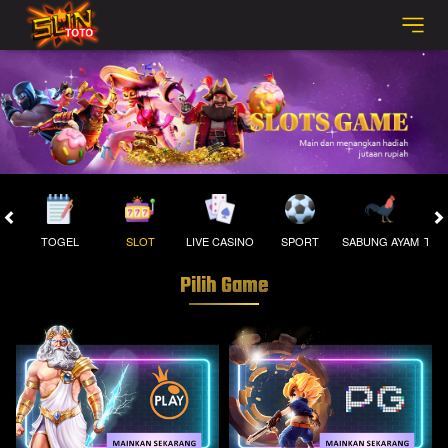
TOGEL
SLOT
LIVE CASINO
SPORT
SABUNG AYAM
TEM
Pilih Game