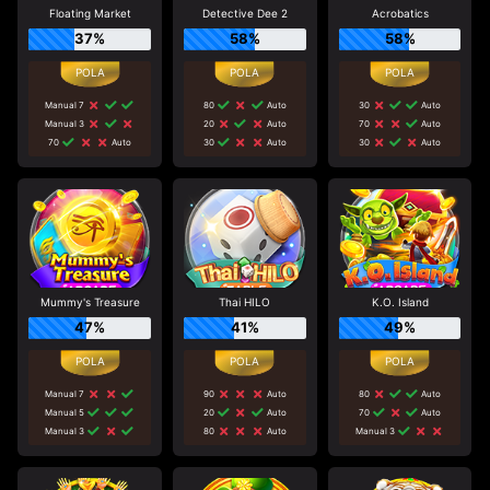
Floating Market
Detective Dee 2
Acrobatics
37%
58%
58%
Manual 7
80
Auto
30
Auto
Manual 3
20
Auto
70
Auto
70
Auto
30
Auto
30
Auto
Mummy's Treasure
Thai HILO
K.O. Island
47%
41%
49%
Manual 7
90
Auto
80
Auto
Manual 5
20
Auto
70
Auto
Manual 3
80
Auto
Manual 3