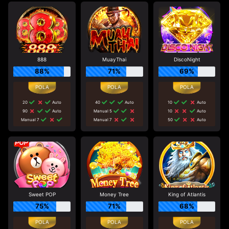
888
MuayThai
DiscoNight
88%
71%
69%
20
Auto
40
Auto
10
Auto
90
Auto
Manual 5
10
Auto
Manual 7
Manual 7
50
Auto
Sweet POP
Money Tree
King of Atlantis
75%
71%
68%