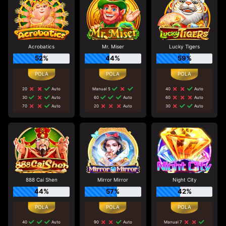
Acrobatics
Mr. Miser
Lucky Tigers
52%
44%
59%
20
Auto
Manual 5
40
Auto
30
Auto
60
Auto
60
Auto
70
Auto
20
Auto
30
Auto
888 Cai Shen
Mirror Mirror
Night City
44%
57%
42%
40
Auto
90
Auto
Manual 7