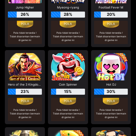
Jump Higher
Myeong-ryang
Football Fever M
26%
28%
20%
Pola tidak tersedia !
Pola tidak tersedia !
Pola tidak tersedia !
Tidak disarankan bermain
Tidak disarankan bermain
Tidak disarankan bermain
di game ini
di game ini
di game ini
Hero of the 3 Kingdoms - Cao Cao
Coin Spinner
Hot DJ
23%
15%
30%
Pola tidak tersedia !
Pola tidak tersedia !
Pola tidak tersedia !
Tidak disarankan bermain
Tidak disarankan bermain
Tidak disarankan bermain
di game ini
di game ini
di game ini