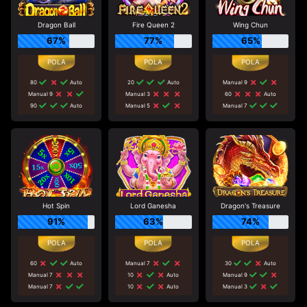
Dragon Ball
Fire Queen 2
Wing Chun
67%
77%
65%
80
Auto
20
Auto
Manual 9
Manual 9
Manual 3
60
Auto
90
Auto
Manual 5
Manual 7
Hot Spin
Lord Ganesha
Dragon's Treasure
91%
63%
74%
60
Auto
Manual 7
30
Auto
Manual 7
10
Auto
Manual 9
Manual 7
10
Auto
Manual 3