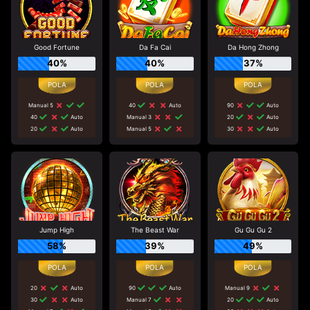
Good Fortune
Da Fa Cai
Da Hong Zhong
40%
40%
37%
Manual 5
40
Auto
90
Auto
40
Auto
Manual 3
20
Auto
20
Auto
Manual 5
30
Auto
Jump High
The Beast War
Gu Gu Gu 2
58%
39%
49%
20
Auto
90
Auto
Manual 9
30
Auto
Manual 7
20
Auto