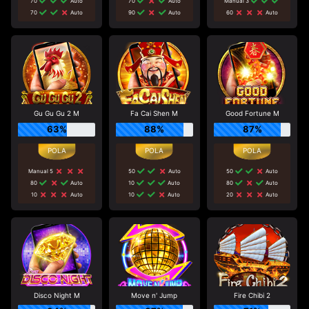
70
Auto
70
Auto
Manual 3
70
Auto
90
Auto
60
Auto
Gu Gu Gu 2 M
Fa Cai Shen M
Good Fortune M
63%
88%
87%
Manual 5
50
Auto
50
Auto
80
Auto
10
Auto
80
Auto
10
Auto
10
Auto
20
Auto
Disco Night M
Move n' Jump
Fire Chibi 2