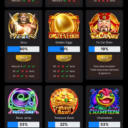
Manual 7
Manual 9
20
Auto
Zeus
Golden Eggs
Fa Cai Shen
40%
50%
19%
Manual 3
80
Auto
Pola tidak tersedia !
Tidak disarankan bermain
20
Auto
50
Auto
di game ini
10
Auto
10
Auto
Rave Jump
Treasure Bowl
Chameleon
33%
22%
33%