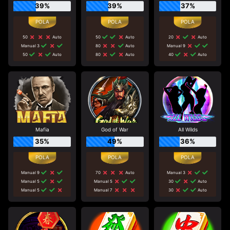
39%
39%
37%
50
Auto
50
Auto
20
Auto
Manual 3
80
Auto
Manual 9
50
Auto
80
Auto
40
Auto
Mafia
God of War
All Wilds
35%
49%
36%
Manual 9
70
Auto
Manual 3
Manual 5
Manual 5
30
Auto
Manual 5
Manual 7
30
Auto