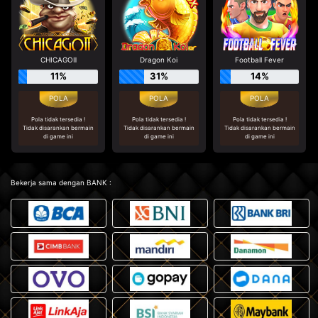
CHICAGOⅡ
Dragon Koi
Football Fever
11%
31%
14%
Pola tidak tersedia !
Pola tidak tersedia !
Pola tidak tersedia !
Tidak disarankan bermain
Tidak disarankan bermain
Tidak disarankan bermain
di game ini
di game ini
di game ini
Bekerja sama dengan BANK :