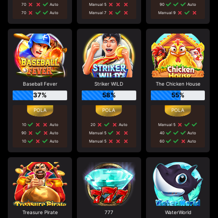
70
Auto
Manual 5
90
Auto
70
Auto
Manual 7
Manual 9
Baseball Fever
Striker WILD
The Chicken House
37%
58%
55%
10
Auto
20
Auto
Manual 5
90
Auto
Manual 5
40
Auto
10
Auto
Manual 5
60
Auto
Treasure Pirate
777
WaterWorld