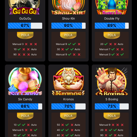
GuGuGu
Shou-Xin
Double Fly
67%
90%
89%
Manual 3
Manual 9
20
Auto
10
Auto
30
Auto
Manual 7
90
Auto
Manual 9
Manual 3
Six Candy
Kronos
5 Boxing
88%
70%
73%
10
Auto
50
Auto
Manual 9
Manual 5
40
Auto
20
Auto
90
Auto
80
Auto
90
Auto