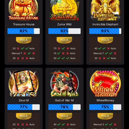
Treasure House
Zuma Wild
Invincible Elephant
82%
62%
93%
20
Auto
70
Auto
40
Auto
Manual 7
10
Auto
Manual 7
30
Auto
30
Auto
30
Auto
Zeus M
God of War M
WheelMoney
77%
76%
75%
20
Auto
40
Auto
Manual 3