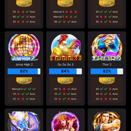
50
Auto
Manual 3
50
Auto
60
Auto
Manual 7
10
Auto
30
Auto
80
Auto
90
Auto
Jump High 2
Gu Gu Gu 3
Thor 2
92%
84%
82%
Manual 3
90
Auto
60
Auto
70
Auto
10
Auto
80
Auto
20
Auto
10
Auto
20
Auto