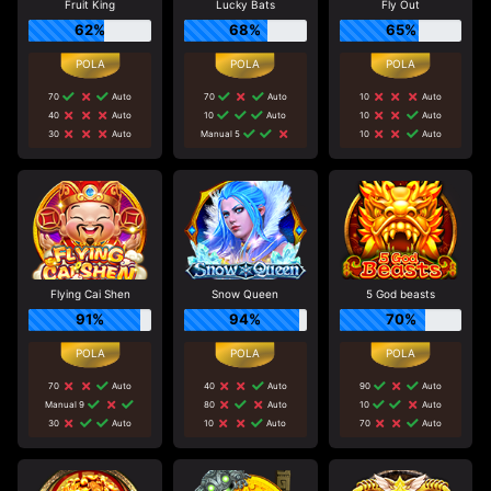
Fruit King
Lucky Bats
Fly Out
62%
68%
65%
70
Auto
70
Auto
10
Auto
40
Auto
10
Auto
10
Auto
30
Auto
Manual 5
10
Auto
Flying Cai Shen
Snow Queen
5 God beasts
91%
94%
70%
70
Auto
40
Auto
90
Auto
Manual 9
80
Auto
10
Auto
30
Auto
10
Auto
70
Auto