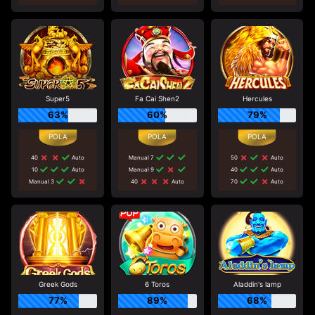
Super5
Fa Cai Shen2
Hercules
63%
60%
79%
40
Auto
Manual 7
50
Auto
10
Auto
Manual 9
40
Auto
Manual 3
40
Auto
70
Auto
Greek Gods
6 Toros
Aladdin's lamp
77%
89%
68%