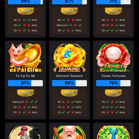
94%
87%
71%
40
Auto
80
Auto
80
Auto
20
Auto
Manual 5
30
Auto
20
Auto
80
Auto
20
Auto
Fa Cai Fu Wa
Diamond Treasure
Flower Fortunes
67%
68%
70%
Manual 5
40
Auto
50
Auto
50
Auto
70
Auto
10
Auto
50
Auto
10
Auto
50
Auto