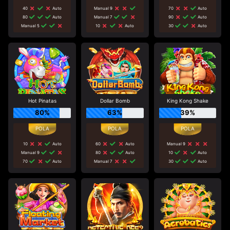
40
Auto
Manual 9
70
Auto
80
Auto
Manual 7
90
Auto
Manual 5
10
Auto
30
Auto
Hot Pinatas
Dollar Bomb
King Kong Shake
80%
63%
39%
10
Auto
60
Auto
Manual 9
Manual 9
80
Auto
10
Auto
70
Auto
Manual 7
30
Auto